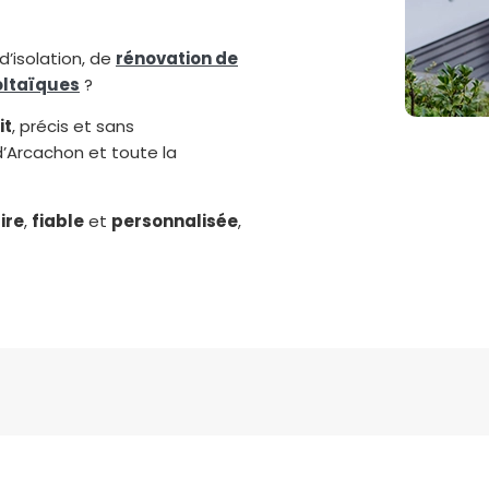
d’isolation, de
rénovation de
oltaïques
?
it
, précis et sans
’Arcachon et toute la
ire
,
fiable
et
personnalisée
,