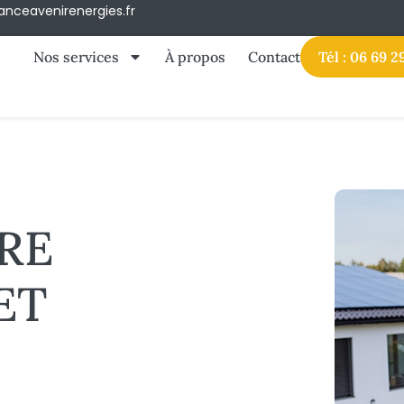
anceavenirenergies.fr
Nos services
À propos
Contact
Tél : 06 69 2
RE
ET