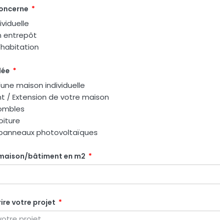
oncerne
viduelle
n entrepôt
habitation
dée
une maison individuelle
 / Extension de votre maison
combles
oiture
e panneaux photovoltaïques
 maison/bâtiment en m2
ire votre projet