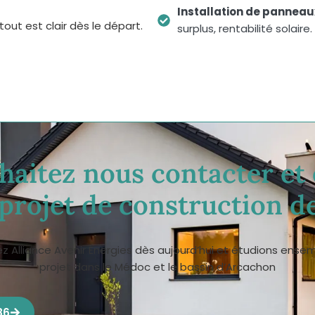
Installation de panneau
tout est clair dès le départ.
surplus, rentabilité solaire.
haitez nous contacter et
 projet de construction d
 Alliance Avenir Énergies dès aujourd’hui et étudions ense
projet dans le Médoc et le bassin d’Arcachon
86