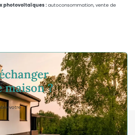
x photovoltaïques :
autoconsommation, vente de
 échanger
e maison ?
mble votre