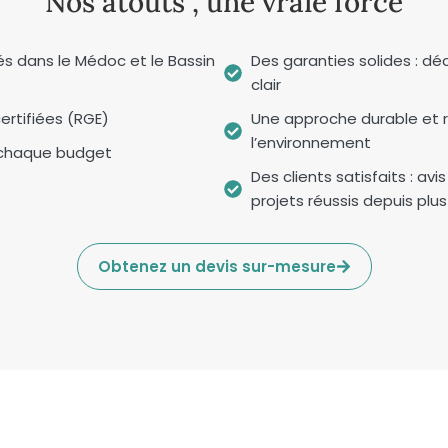
Nos atouts , une vraie force
és dans le Médoc et le Bassin
Des garanties solides : déc
clair
ertifiées (RGE)
Une approche durable et
l’environnement
 chaque budget
Des clients satisfaits : avi
projets réussis depuis plu
Obtenez un devis sur-mesure