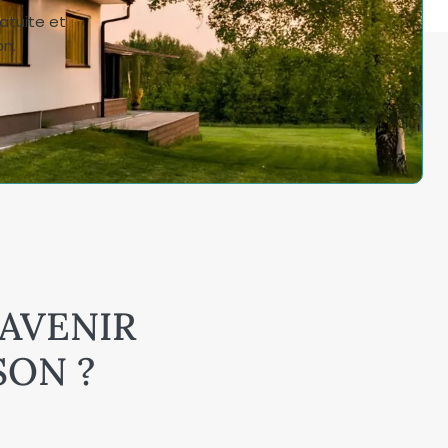
atuite et
on.
 AVENIR
SON ?