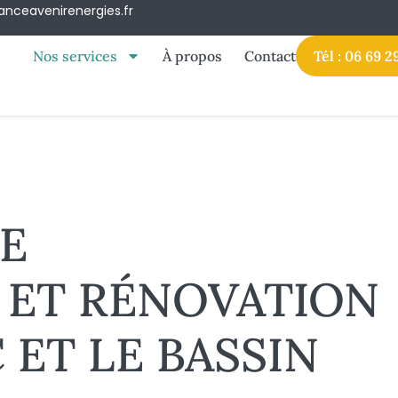
anceavenirenergies.fr
Nos services
À propos
Contact
Tél : 06 69 2
DE
 ET RÉNOVATION
ET LE BASSIN