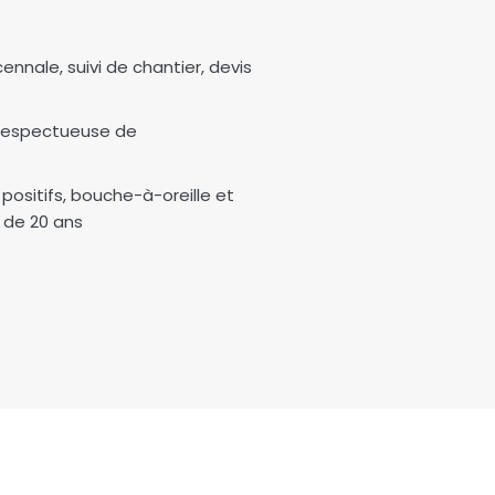
ennale, suivi de chantier, devis
 respectueuse de
s positifs, bouche-à-oreille et
s de 20 ans