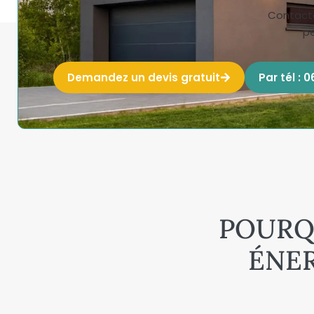
Contacte
pe
Demandez un devis gratuit
Par tél : 
POURQU
ÉNER