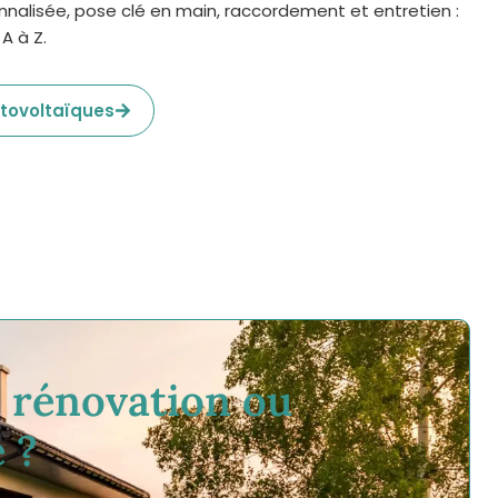
nalisée, pose clé en main, raccordement et entretien :
A à Z.
otovoltaïques
e rénovation ou
 ?