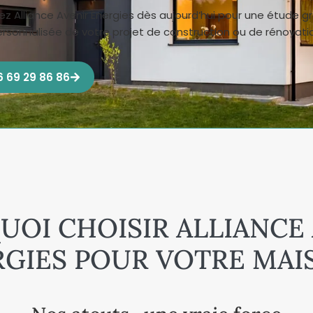
z Alliance Avenir Énergies dès aujourd’hui pour une étude gr
rsonnalisée de votre projet de construction ou de rénovati
06 69 29 86 86
OI CHOISIR ALLIANCE
GIES POUR VOTRE MAI