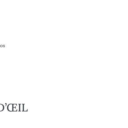
nos
D’ŒIL