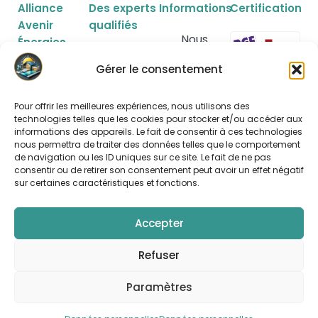
Alliance
Des experts
Informations
Certification
Avenir
qualifiés
Nous
Énergies
contacter
Construction
Devis gratuit
maison
Gérer le consentement
Route de
Extension
Simulez
Lacanau
maison
votre
rentabilité
Z.A de
Isolation des
Pour offrir les meilleures expériences, nous utilisons des
combles
Mentions
technologies telles que les cookies pour stocker et/ou accéder aux
Gemeillan
légales
Couverture
informations des appareils. Le fait de consentir à ces technologies
33480
/ Toiture
Données
nous permettra de traiter des données telles que le comportement
personnelles
Sainte-
Panneaux
de navigation ou les ID uniques sur ce site. Le fait de ne pas
photovoltaïques
consentir ou de retirer son consentement peut avoir un effet négatif
Hélène
sur certaines caractéristiques et fonctions.
Tél. 06 69 29
86 86
Accepter
Refuser
Alliance Avenir Énergies
Développé par
Paramètres
©2025 | Tous droits réservés