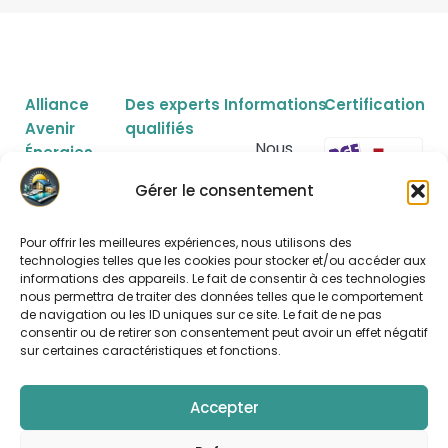
Alliance
Des experts
Informations
Certification
Avenir
qualifiés
Nous
Énergies
contacter
Construction
Devis gratuit
maison
Gérer le consentement
Route de
Extension
Simulez
Lacanau
maison
votre
rentabilité
Z.A de
Isolation des
Pour offrir les meilleures expériences, nous utilisons des
combles
Mentions
technologies telles que les cookies pour stocker et/ou accéder aux
Gemeillan
légales
Couverture
informations des appareils. Le fait de consentir à ces technologies
33480
/ Toiture
Données
nous permettra de traiter des données telles que le comportement
personnelles
Sainte-
Panneaux
de navigation ou les ID uniques sur ce site. Le fait de ne pas
photovoltaïques
consentir ou de retirer son consentement peut avoir un effet négatif
Hélène
sur certaines caractéristiques et fonctions.
Tél. 06 69 29
86 86
Accepter